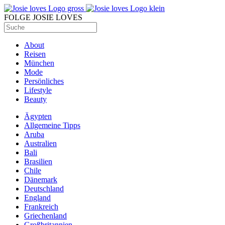
FOLGE JOSIE LOVES
About
Reisen
München
Mode
Persönliches
Lifestyle
Beauty
Ägypten
Allgemeine Tipps
Aruba
Australien
Bali
Brasilien
Chile
Dänemark
Deutschland
England
Frankreich
Griechenland
Großbritannien