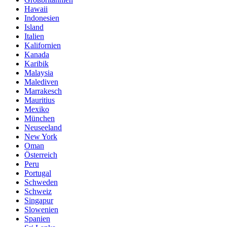
Hawaii
Indonesien
Island
Italien
Kalifornien
Kanada
Karibik
Malaysia
Malediven
Marrakesch
Mauritius
Mexiko
München
Neuseeland
New York
Oman
Österreich
Peru
Portugal
Schweden
Schweiz
Singapur
Slowenien
Spanien