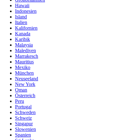
Hawaii
Indonesien
Island
Italien
Kalifornien
Kanada
Karibik
Malaysia
Malediven
Marrakesch
Mauritius
Mexiko
München
Neuseeland
New York
Oman
Österreich
Peru
Portugal
Schweden
Schweiz
Singapur
Slowenien
Spanien