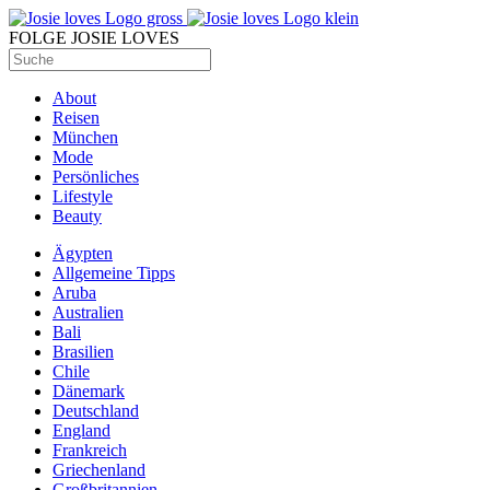
FOLGE JOSIE LOVES
About
Reisen
München
Mode
Persönliches
Lifestyle
Beauty
Ägypten
Allgemeine Tipps
Aruba
Australien
Bali
Brasilien
Chile
Dänemark
Deutschland
England
Frankreich
Griechenland
Großbritannien