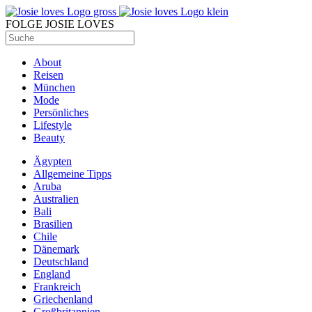
FOLGE JOSIE LOVES
About
Reisen
München
Mode
Persönliches
Lifestyle
Beauty
Ägypten
Allgemeine Tipps
Aruba
Australien
Bali
Brasilien
Chile
Dänemark
Deutschland
England
Frankreich
Griechenland
Großbritannien