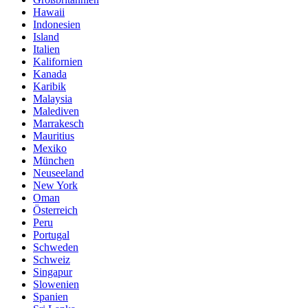
Hawaii
Indonesien
Island
Italien
Kalifornien
Kanada
Karibik
Malaysia
Malediven
Marrakesch
Mauritius
Mexiko
München
Neuseeland
New York
Oman
Österreich
Peru
Portugal
Schweden
Schweiz
Singapur
Slowenien
Spanien