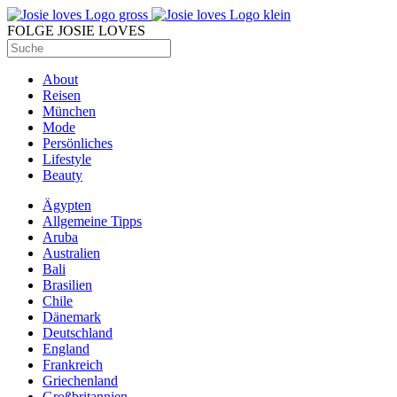
FOLGE JOSIE LOVES
About
Reisen
München
Mode
Persönliches
Lifestyle
Beauty
Ägypten
Allgemeine Tipps
Aruba
Australien
Bali
Brasilien
Chile
Dänemark
Deutschland
England
Frankreich
Griechenland
Großbritannien