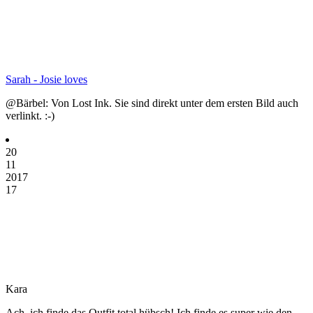
Sarah - Josie loves
@Bärbel: Von Lost Ink. Sie sind direkt unter dem ersten Bild auch
verlinkt. :-)
20
11
2017
17
Kara
Ach, ich finde das Outfit total hübsch! Ich finde es super wie den