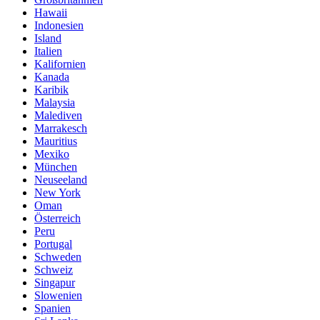
Hawaii
Indonesien
Island
Italien
Kalifornien
Kanada
Karibik
Malaysia
Malediven
Marrakesch
Mauritius
Mexiko
München
Neuseeland
New York
Oman
Österreich
Peru
Portugal
Schweden
Schweiz
Singapur
Slowenien
Spanien