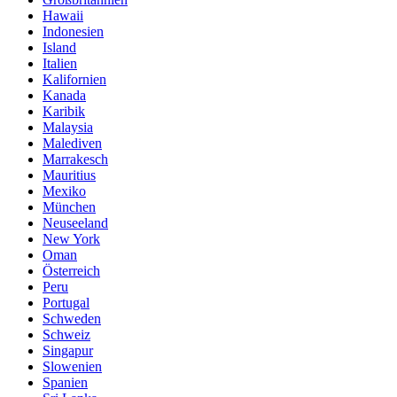
Hawaii
Indonesien
Island
Italien
Kalifornien
Kanada
Karibik
Malaysia
Malediven
Marrakesch
Mauritius
Mexiko
München
Neuseeland
New York
Oman
Österreich
Peru
Portugal
Schweden
Schweiz
Singapur
Slowenien
Spanien