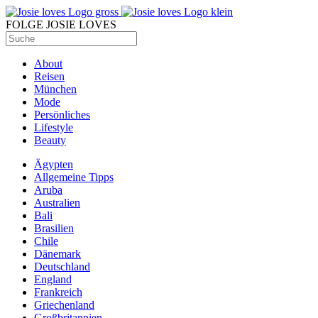
FOLGE JOSIE LOVES
About
Reisen
München
Mode
Persönliches
Lifestyle
Beauty
Ägypten
Allgemeine Tipps
Aruba
Australien
Bali
Brasilien
Chile
Dänemark
Deutschland
England
Frankreich
Griechenland
Großbritannien