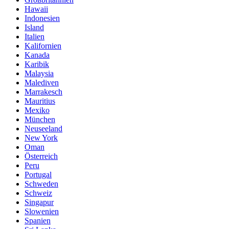
Hawaii
Indonesien
Island
Italien
Kalifornien
Kanada
Karibik
Malaysia
Malediven
Marrakesch
Mauritius
Mexiko
München
Neuseeland
New York
Oman
Österreich
Peru
Portugal
Schweden
Schweiz
Singapur
Slowenien
Spanien