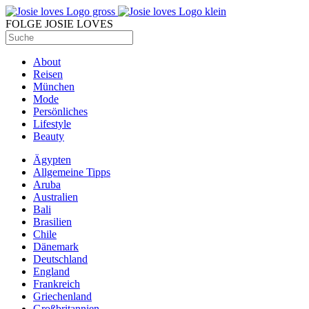
FOLGE JOSIE LOVES
About
Reisen
München
Mode
Persönliches
Lifestyle
Beauty
Ägypten
Allgemeine Tipps
Aruba
Australien
Bali
Brasilien
Chile
Dänemark
Deutschland
England
Frankreich
Griechenland
Großbritannien