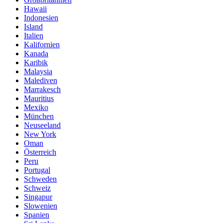
Hawaii
Indonesien
Island
Italien
Kalifornien
Kanada
Karibik
Malaysia
Malediven
Marrakesch
Mauritius
Mexiko
München
Neuseeland
New York
Oman
Österreich
Peru
Portugal
Schweden
Schweiz
Singapur
Slowenien
Spanien