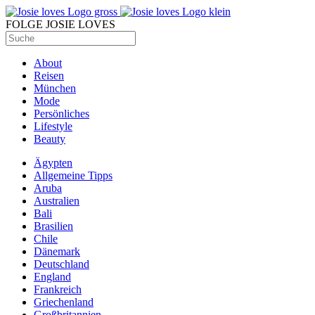
FOLGE JOSIE LOVES
About
Reisen
München
Mode
Persönliches
Lifestyle
Beauty
Ägypten
Allgemeine Tipps
Aruba
Australien
Bali
Brasilien
Chile
Dänemark
Deutschland
England
Frankreich
Griechenland
Großbritannien