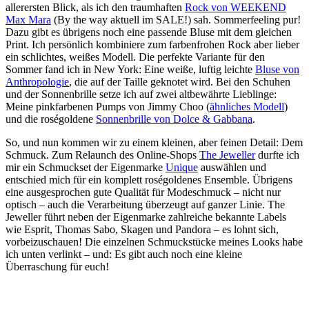
allerersten Blick, als ich den traumhaften
Rock von WEEKEND
Max Mara
(By the way aktuell im SALE!) sah. Sommerfeeling pur!
Dazu gibt es übrigens noch eine passende Bluse mit dem gleichen
Print. Ich persönlich kombiniere zum farbenfrohen Rock aber lieber
ein schlichtes, weißes Modell. Die perfekte Variante für den
Sommer fand ich in New York: Eine weiße, luftig leichte
Bluse von
Anthropologie
, die auf der Taille geknotet wird. Bei den Schuhen
und der Sonnenbrille setze ich auf zwei altbewährte Lieblinge:
Meine pinkfarbenen Pumps von Jimmy Choo (
ähnliches Modell
)
und die roségoldene
Sonnenbrille von Dolce & Gabbana
.
So, und nun kommen wir zu einem kleinen, aber feinen Detail: Dem
Schmuck. Zum Relaunch des Online-Shops
The Jeweller
durfte ich
mir ein Schmuckset der Eigenmarke
Unique
auswählen und
entschied mich für ein komplett roségoldenes Ensemble. Übrigens
eine ausgesprochen gute Qualität für Modeschmuck – nicht nur
optisch – auch die Verarbeitung überzeugt auf ganzer Linie. The
Jeweller führt neben der Eigenmarke zahlreiche bekannte Labels
wie Esprit, Thomas Sabo, Skagen und Pandora – es lohnt sich,
vorbeizuschauen! Die einzelnen Schmuckstücke meines Looks habe
ich unten verlinkt – und: Es gibt auch noch eine kleine
Überraschung für euch!