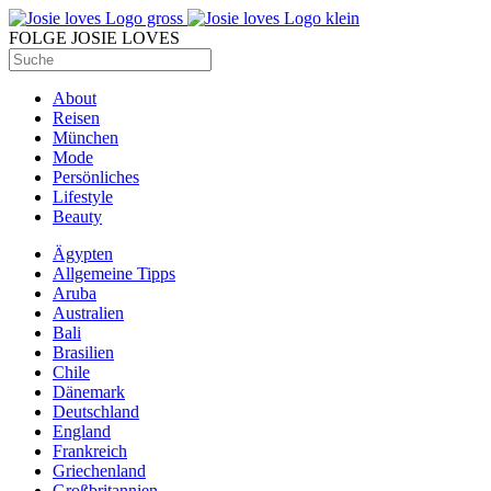
FOLGE JOSIE LOVES
About
Reisen
München
Mode
Persönliches
Lifestyle
Beauty
Ägypten
Allgemeine Tipps
Aruba
Australien
Bali
Brasilien
Chile
Dänemark
Deutschland
England
Frankreich
Griechenland
Großbritannien