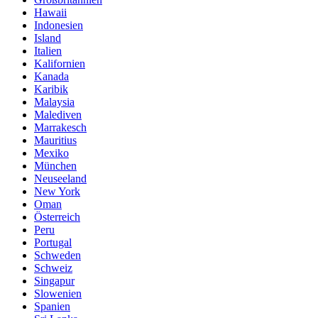
Hawaii
Indonesien
Island
Italien
Kalifornien
Kanada
Karibik
Malaysia
Malediven
Marrakesch
Mauritius
Mexiko
München
Neuseeland
New York
Oman
Österreich
Peru
Portugal
Schweden
Schweiz
Singapur
Slowenien
Spanien