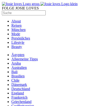
FOLGE JOSIE LOVES
About
Reisen
München
Mode
Persönliches
Lifestyle
Beauty
Ägypten
Allgemeine Tipps
Aruba
Australien
Bali
Brasilien
Chile
Dänemark
Deutschland
England
Frankreich
Griechenland
Großbritannien