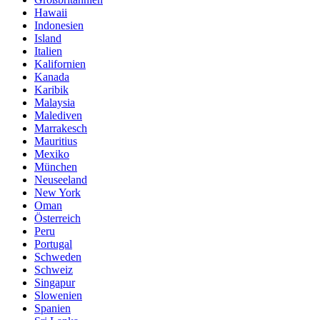
Hawaii
Indonesien
Island
Italien
Kalifornien
Kanada
Karibik
Malaysia
Malediven
Marrakesch
Mauritius
Mexiko
München
Neuseeland
New York
Oman
Österreich
Peru
Portugal
Schweden
Schweiz
Singapur
Slowenien
Spanien