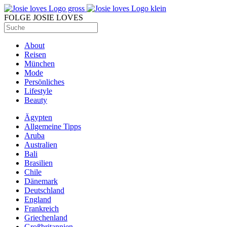
FOLGE JOSIE LOVES
About
Reisen
München
Mode
Persönliches
Lifestyle
Beauty
Ägypten
Allgemeine Tipps
Aruba
Australien
Bali
Brasilien
Chile
Dänemark
Deutschland
England
Frankreich
Griechenland
Großbritannien