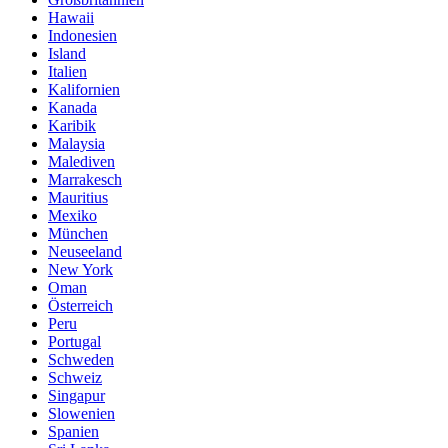
Hawaii
Indonesien
Island
Italien
Kalifornien
Kanada
Karibik
Malaysia
Malediven
Marrakesch
Mauritius
Mexiko
München
Neuseeland
New York
Oman
Österreich
Peru
Portugal
Schweden
Schweiz
Singapur
Slowenien
Spanien