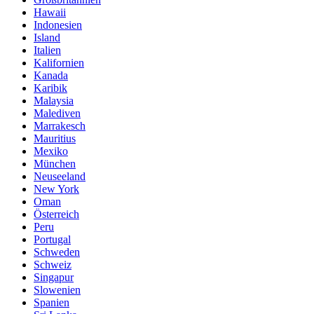
Hawaii
Indonesien
Island
Italien
Kalifornien
Kanada
Karibik
Malaysia
Malediven
Marrakesch
Mauritius
Mexiko
München
Neuseeland
New York
Oman
Österreich
Peru
Portugal
Schweden
Schweiz
Singapur
Slowenien
Spanien