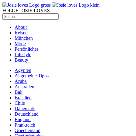
FOLGE JOSIE LOVES
About
Reisen
München
Mode
Persönliches
Lifestyle
Beauty
Ägypten
Allgemeine Tipps
Aruba
Australien
Bali
Brasilien
Chile
Dänemark
Deutschland
England
Frankreich
Griechenland
Großbritannien