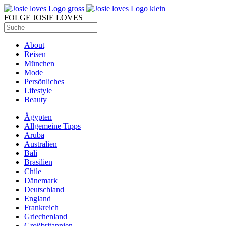
FOLGE JOSIE LOVES
About
Reisen
München
Mode
Persönliches
Lifestyle
Beauty
Ägypten
Allgemeine Tipps
Aruba
Australien
Bali
Brasilien
Chile
Dänemark
Deutschland
England
Frankreich
Griechenland
Großbritannien