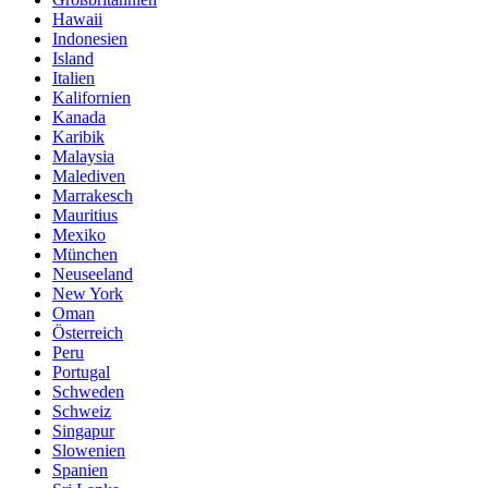
Hawaii
Indonesien
Island
Italien
Kalifornien
Kanada
Karibik
Malaysia
Malediven
Marrakesch
Mauritius
Mexiko
München
Neuseeland
New York
Oman
Österreich
Peru
Portugal
Schweden
Schweiz
Singapur
Slowenien
Spanien