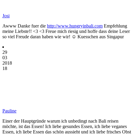
Josi
Awww Danke fuer die
http://www.hungryinbali.com
Empfehlung
meine Liebste!! <3 <3 Freue mich riesig und hoffe dass deine Leser
so viel Freude daran haben wie wir! ☺️ Kuesschen aus Singapur
29
03
2018
18
Pauline
Einer der Hauptgründe warum ich unbedingt nach Bali reisen
möchte, ist das Essen! Ich liebe gesundes Essen, ich liebe veganes
Essen, ich liebe Essen das schön aussieht und ich liebe frisches Obst