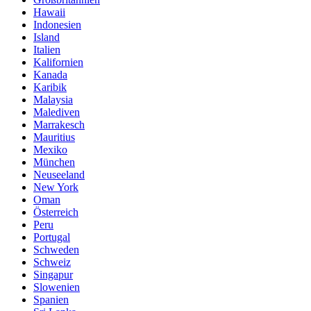
Hawaii
Indonesien
Island
Italien
Kalifornien
Kanada
Karibik
Malaysia
Malediven
Marrakesch
Mauritius
Mexiko
München
Neuseeland
New York
Oman
Österreich
Peru
Portugal
Schweden
Schweiz
Singapur
Slowenien
Spanien