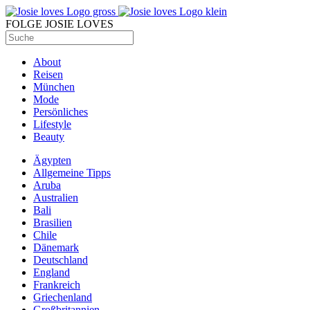
FOLGE JOSIE LOVES
About
Reisen
München
Mode
Persönliches
Lifestyle
Beauty
Ägypten
Allgemeine Tipps
Aruba
Australien
Bali
Brasilien
Chile
Dänemark
Deutschland
England
Frankreich
Griechenland
Großbritannien