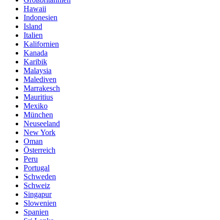
Hawaii
Indonesien
Island
Italien
Kalifornien
Kanada
Karibik
Malaysia
Malediven
Marrakesch
Mauritius
Mexiko
München
Neuseeland
New York
Oman
Österreich
Peru
Portugal
Schweden
Schweiz
Singapur
Slowenien
Spanien