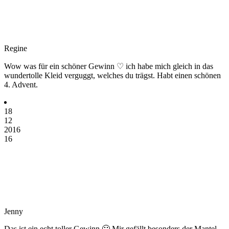
Regine
Wow was für ein schöner Gewinn ♡ ich habe mich gleich in das
wundertolle Kleid verguggt, welches du trägst. Habt einen schönen
4. Advent.
18
12
2016
16
Jenny
Das ist ein echt toller Gewinn 🙂 Mir gefällt besonders der Mantel