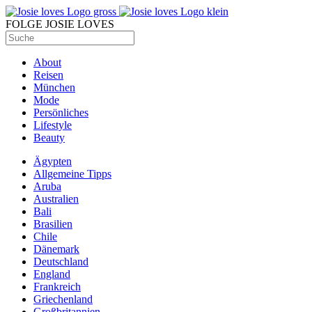
FOLGE JOSIE LOVES
About
Reisen
München
Mode
Persönliches
Lifestyle
Beauty
Ägypten
Allgemeine Tipps
Aruba
Australien
Bali
Brasilien
Chile
Dänemark
Deutschland
England
Frankreich
Griechenland
Großbritannien