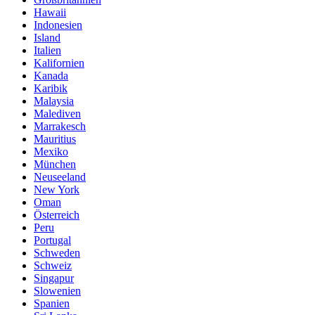
Hawaii
Indonesien
Island
Italien
Kalifornien
Kanada
Karibik
Malaysia
Malediven
Marrakesch
Mauritius
Mexiko
München
Neuseeland
New York
Oman
Österreich
Peru
Portugal
Schweden
Schweiz
Singapur
Slowenien
Spanien