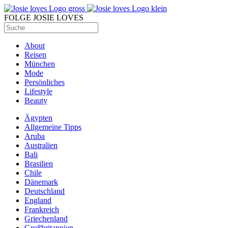
FOLGE JOSIE LOVES
About
Reisen
München
Mode
Persönliches
Lifestyle
Beauty
Ägypten
Allgemeine Tipps
Aruba
Australien
Bali
Brasilien
Chile
Dänemark
Deutschland
England
Frankreich
Griechenland
Großbritannien