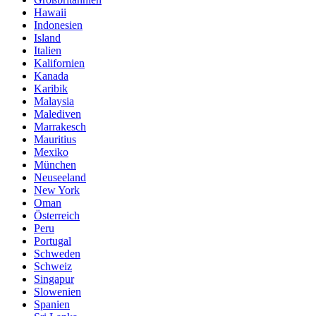
Hawaii
Indonesien
Island
Italien
Kalifornien
Kanada
Karibik
Malaysia
Malediven
Marrakesch
Mauritius
Mexiko
München
Neuseeland
New York
Oman
Österreich
Peru
Portugal
Schweden
Schweiz
Singapur
Slowenien
Spanien