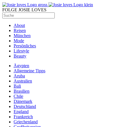
FOLGE JOSIE LOVES
About
Reisen
München
Mode
Persönliches
Lifestyle
Beauty
Ägypten
Allgemeine Tipps
Aruba
Australien
Bali
Brasilien
Chile
Dänemark
Deutschland
England
Frankreich
Griechenland
Großbritannien