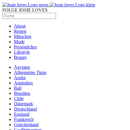
FOLGE JOSIE LOVES
About
Reisen
München
Mode
Persönliches
Lifestyle
Beauty
Ägypten
Allgemeine Tipps
Aruba
Australien
Bali
Brasilien
Chile
Dänemark
Deutschland
England
Frankreich
Griechenland
Großbritannien