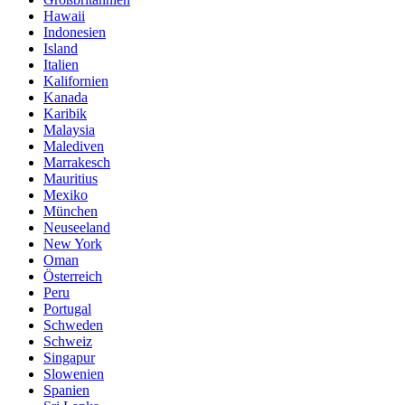
Hawaii
Indonesien
Island
Italien
Kalifornien
Kanada
Karibik
Malaysia
Malediven
Marrakesch
Mauritius
Mexiko
München
Neuseeland
New York
Oman
Österreich
Peru
Portugal
Schweden
Schweiz
Singapur
Slowenien
Spanien