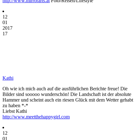
http://www.mirrorarts.at
Foto/Reisen/Lifestyle
12
01
2017
17
Kathi
Oh wie ich mich auch auf die ausführlichen Berichte freue! Die
Bilder sind sooooo wunderschön! Die Landschaft ist der absolute
Hammer und scheint auch ein riesen Glück mit dem Wetter gehabt
zu haben *-*
Liebst Kathi
http://www.meetthehappygirl.com
12
01