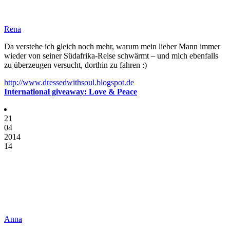
Rena
Da verstehe ich gleich noch mehr, warum mein lieber Mann immer
wieder von seiner Südafrika-Reise schwärmt – und mich ebenfalls
zu überzeugen versucht, dorthin zu fahren :)
http://www.dressedwithsoul.blogspot.de
International giveaway: Love & Peace
21
04
2014
14
Anna