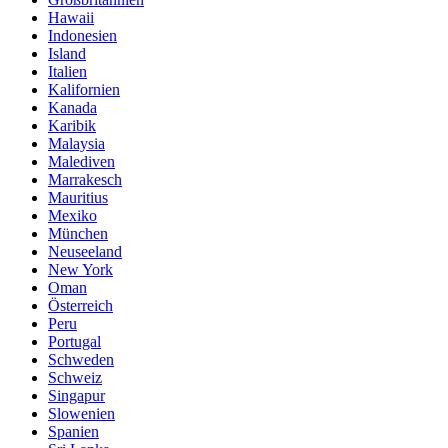
Hawaii
Indonesien
Island
Italien
Kalifornien
Kanada
Karibik
Malaysia
Malediven
Marrakesch
Mauritius
Mexiko
München
Neuseeland
New York
Oman
Österreich
Peru
Portugal
Schweden
Schweiz
Singapur
Slowenien
Spanien