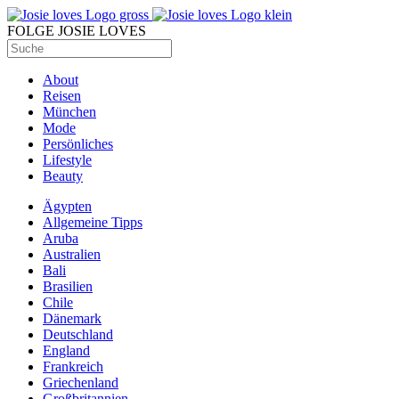
FOLGE JOSIE LOVES
About
Reisen
München
Mode
Persönliches
Lifestyle
Beauty
Ägypten
Allgemeine Tipps
Aruba
Australien
Bali
Brasilien
Chile
Dänemark
Deutschland
England
Frankreich
Griechenland
Großbritannien