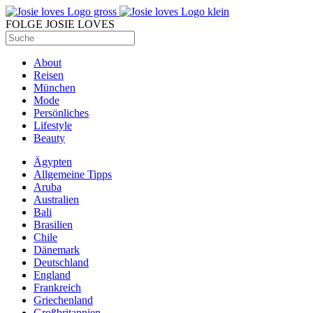
FOLGE JOSIE LOVES
About
Reisen
München
Mode
Persönliches
Lifestyle
Beauty
Ägypten
Allgemeine Tipps
Aruba
Australien
Bali
Brasilien
Chile
Dänemark
Deutschland
England
Frankreich
Griechenland
Großbritannien