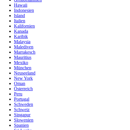
Hawaii
Indonesien
Island
Italien
Kalifornien
Kanada
Karibik
Malaysia
Malediven
Marrakesch
Mauritius
Mexiko
München
Neuseeland
New York
Oman
Österreich
Peru
Portugal
Schweden
Schweiz
Singapur
Slowenien
Spanien