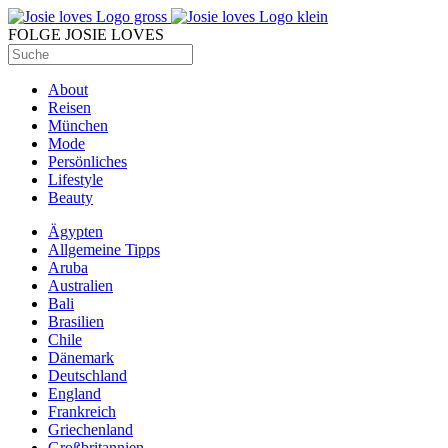
FOLGE JOSIE LOVES
About
Reisen
München
Mode
Persönliches
Lifestyle
Beauty
Ägypten
Allgemeine Tipps
Aruba
Australien
Bali
Brasilien
Chile
Dänemark
Deutschland
England
Frankreich
Griechenland
Großbritannien