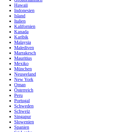
Hawaii
Indonesien
Island
Italien
Kalifornien
Kanada
Karibik
Malaysia
Malediven
Marrakesch
Mauritius
Mexiko
München
Neuseeland
New York
Oman
Österreich
Peru
Portugal
Schweden
Schweiz
Singapur
Slowenien
Spanien