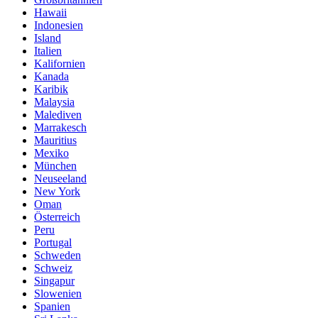
Hawaii
Indonesien
Island
Italien
Kalifornien
Kanada
Karibik
Malaysia
Malediven
Marrakesch
Mauritius
Mexiko
München
Neuseeland
New York
Oman
Österreich
Peru
Portugal
Schweden
Schweiz
Singapur
Slowenien
Spanien