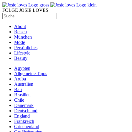
FOLGE JOSIE LOVES
About
Reisen
München
Mode
Persönliches
Lifestyle
Beauty
Ägypten
Allgemeine Tipps
Aruba
Australien
Bali
Brasilien
Chile
Dänemark
Deutschland
England
Frankreich
Griechenland
Großbritannien