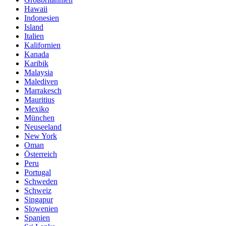
Hawaii
Indonesien
Island
Italien
Kalifornien
Kanada
Karibik
Malaysia
Malediven
Marrakesch
Mauritius
Mexiko
München
Neuseeland
New York
Oman
Österreich
Peru
Portugal
Schweden
Schweiz
Singapur
Slowenien
Spanien