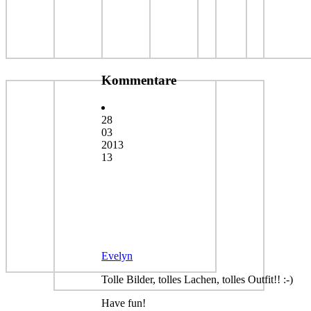
Kommentare
28
03
2013
13
Evelyn
Tolle Bilder, tolles Lachen, tolles Outfit!! :-)
Have fun!