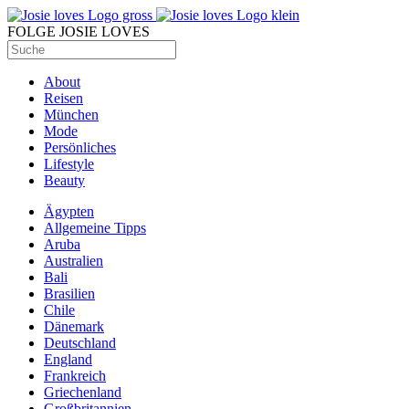
FOLGE JOSIE LOVES
About
Reisen
München
Mode
Persönliches
Lifestyle
Beauty
Ägypten
Allgemeine Tipps
Aruba
Australien
Bali
Brasilien
Chile
Dänemark
Deutschland
England
Frankreich
Griechenland
Großbritannien