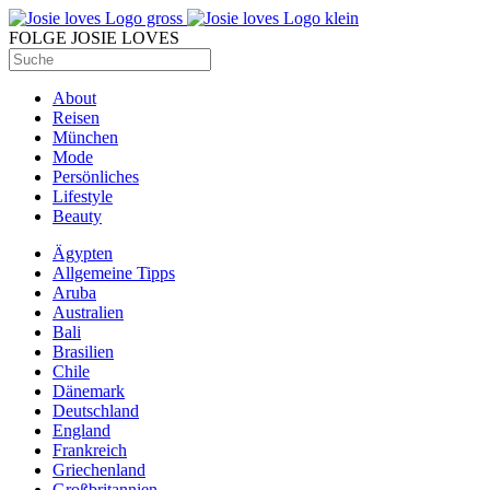
FOLGE JOSIE LOVES
About
Reisen
München
Mode
Persönliches
Lifestyle
Beauty
Ägypten
Allgemeine Tipps
Aruba
Australien
Bali
Brasilien
Chile
Dänemark
Deutschland
England
Frankreich
Griechenland
Großbritannien