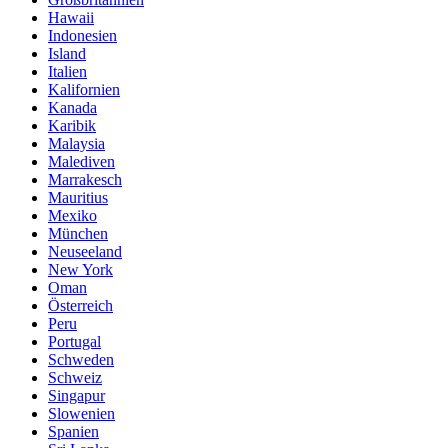
Hawaii
Indonesien
Island
Italien
Kalifornien
Kanada
Karibik
Malaysia
Malediven
Marrakesch
Mauritius
Mexiko
München
Neuseeland
New York
Oman
Österreich
Peru
Portugal
Schweden
Schweiz
Singapur
Slowenien
Spanien