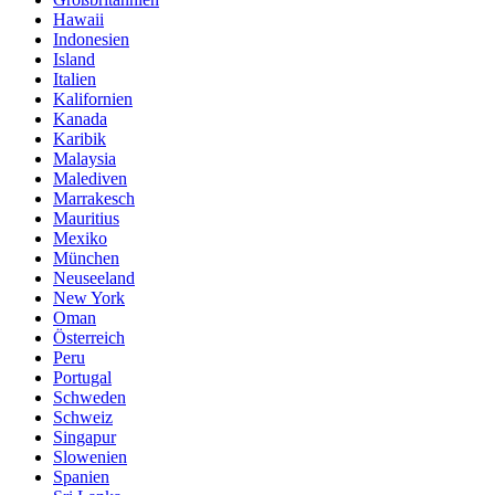
Hawaii
Indonesien
Island
Italien
Kalifornien
Kanada
Karibik
Malaysia
Malediven
Marrakesch
Mauritius
Mexiko
München
Neuseeland
New York
Oman
Österreich
Peru
Portugal
Schweden
Schweiz
Singapur
Slowenien
Spanien