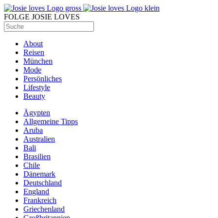
FOLGE JOSIE LOVES
About
Reisen
München
Mode
Persönliches
Lifestyle
Beauty
Ägypten
Allgemeine Tipps
Aruba
Australien
Bali
Brasilien
Chile
Dänemark
Deutschland
England
Frankreich
Griechenland
Großbritannien