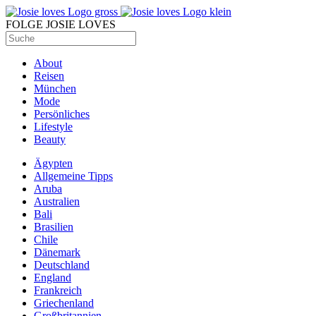
FOLGE JOSIE LOVES
About
Reisen
München
Mode
Persönliches
Lifestyle
Beauty
Ägypten
Allgemeine Tipps
Aruba
Australien
Bali
Brasilien
Chile
Dänemark
Deutschland
England
Frankreich
Griechenland
Großbritannien