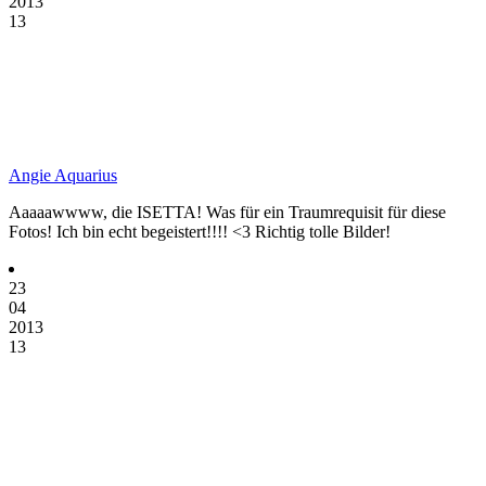
2013
13
Angie Aquarius
Aaaaawwww, die ISETTA! Was für ein Traumrequisit für diese
Fotos! Ich bin echt begeistert!!!! <3 Richtig tolle Bilder!
23
04
2013
13