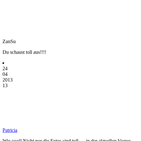
ZanSu
Du schaust toll aus!!!!
24
04
2013
13
Patricia
Wie cool! Nicht nur die Fotos sind toll … in der aktuellen Vogue