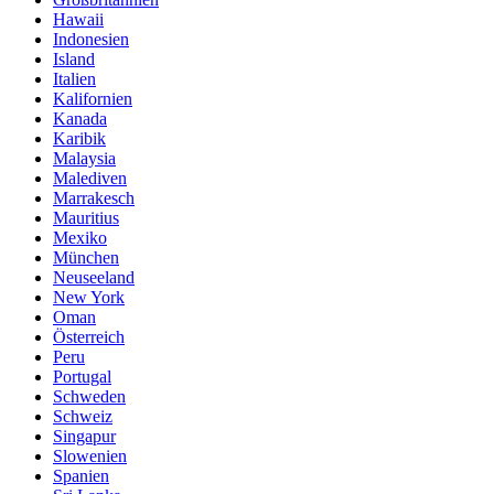
Hawaii
Indonesien
Island
Italien
Kalifornien
Kanada
Karibik
Malaysia
Malediven
Marrakesch
Mauritius
Mexiko
München
Neuseeland
New York
Oman
Österreich
Peru
Portugal
Schweden
Schweiz
Singapur
Slowenien
Spanien