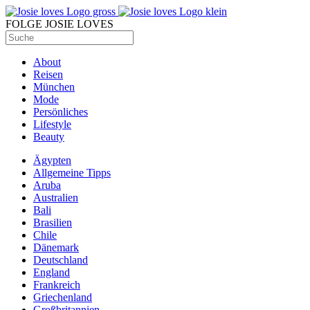
FOLGE JOSIE LOVES
About
Reisen
München
Mode
Persönliches
Lifestyle
Beauty
Ägypten
Allgemeine Tipps
Aruba
Australien
Bali
Brasilien
Chile
Dänemark
Deutschland
England
Frankreich
Griechenland
Großbritannien