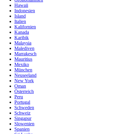
Hawaii
Indonesien
Island
Italien
Kalifornien
Kanada
Karibik
Malaysia
Malediven
Marrakesch
Mauritius
Mexiko
München
Neuseeland
New York
Oman
Österreich
Peru
Portugal
Schweden
Schweiz
Singapur
Slowenien
Spanien