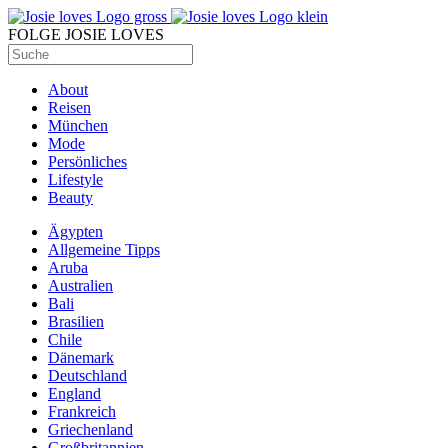
FOLGE JOSIE LOVES
About
Reisen
München
Mode
Persönliches
Lifestyle
Beauty
Ägypten
Allgemeine Tipps
Aruba
Australien
Bali
Brasilien
Chile
Dänemark
Deutschland
England
Frankreich
Griechenland
Großbritannien