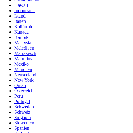
Hawaii
Indonesien
Island
Italien
Kalifornien
Kanada
Karibik
Malaysia
Malediven
Marrakesch
Mauritius
Mexiko
München
Neuseeland
New York
Oman
Österreich
Peru
Portugal
Schweden
Schweiz
Singapur
Slowenien
Spanien