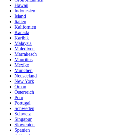
Hawaii
Indonesien
Island
Italien
Kalifornien
Kanada
Karibik
Malaysia
Malediven
Marrakesch
Mauritius
Mexiko
München
Neuseeland
New York
Oman
Österreich
Peru
Portugal
Schweden
Schweiz
Singapur
Slowenien
Spanien