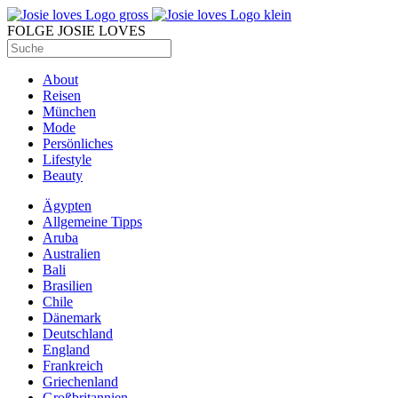
FOLGE JOSIE LOVES
About
Reisen
München
Mode
Persönliches
Lifestyle
Beauty
Ägypten
Allgemeine Tipps
Aruba
Australien
Bali
Brasilien
Chile
Dänemark
Deutschland
England
Frankreich
Griechenland
Großbritannien