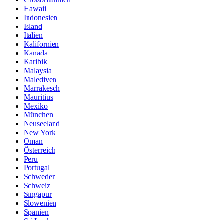
Hawaii
Indonesien
Island
Italien
Kalifornien
Kanada
Karibik
Malaysia
Malediven
Marrakesch
Mauritius
Mexiko
München
Neuseeland
New York
Oman
Österreich
Peru
Portugal
Schweden
Schweiz
Singapur
Slowenien
Spanien