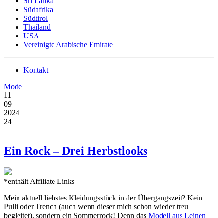
Sri Lanka
Südafrika
Südtirol
Thailand
USA
Vereinigte Arabische Emirate
Kontakt
Mode
11
09
2024
24
Ein Rock – Drei Herbstlooks
*enthält Affiliate Links
Mein aktuell liebstes Kleidungsstück in der Übergangszeit? Kein
Pulli oder Trench (auch wenn dieser mich schon wieder treu
begleitet), sondern ein Sommerrock! Denn das
Modell aus Leinen