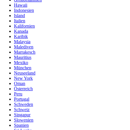
Hawaii
Indonesien
Island
Italien
Kalifornien
Kanada
Karibik
Malaysia
Malediven
Marrakesch
Mauritius
Mexiko
München
Neuseeland
New York
Oman
Österreich
Peru
Portugal
Schweden
Schweiz
Singapur
Slowenien
Spanien