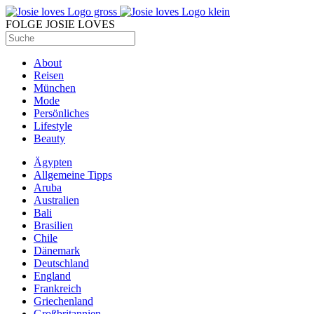
FOLGE JOSIE LOVES
About
Reisen
München
Mode
Persönliches
Lifestyle
Beauty
Ägypten
Allgemeine Tipps
Aruba
Australien
Bali
Brasilien
Chile
Dänemark
Deutschland
England
Frankreich
Griechenland
Großbritannien