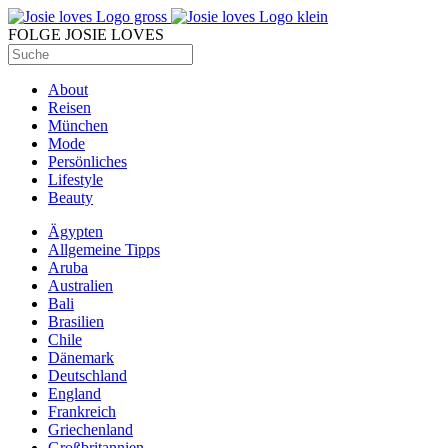
FOLGE JOSIE LOVES
About
Reisen
München
Mode
Persönliches
Lifestyle
Beauty
Ägypten
Allgemeine Tipps
Aruba
Australien
Bali
Brasilien
Chile
Dänemark
Deutschland
England
Frankreich
Griechenland
Großbritannien