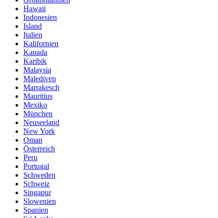
Hawaii
Indonesien
Island
Italien
Kalifornien
Kanada
Karibik
Malaysia
Malediven
Marrakesch
Mauritius
Mexiko
München
Neuseeland
New York
Oman
Österreich
Peru
Portugal
Schweden
Schweiz
Singapur
Slowenien
Spanien