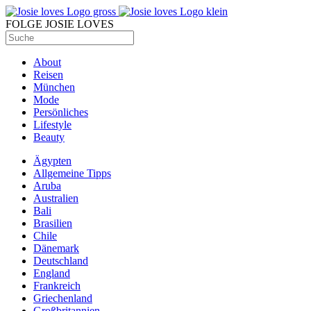
FOLGE JOSIE LOVES
About
Reisen
München
Mode
Persönliches
Lifestyle
Beauty
Ägypten
Allgemeine Tipps
Aruba
Australien
Bali
Brasilien
Chile
Dänemark
Deutschland
England
Frankreich
Griechenland
Großbritannien