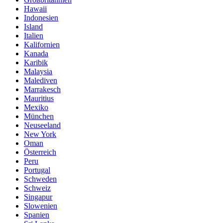
Hawaii
Indonesien
Island
Italien
Kalifornien
Kanada
Karibik
Malaysia
Malediven
Marrakesch
Mauritius
Mexiko
München
Neuseeland
New York
Oman
Österreich
Peru
Portugal
Schweden
Schweiz
Singapur
Slowenien
Spanien