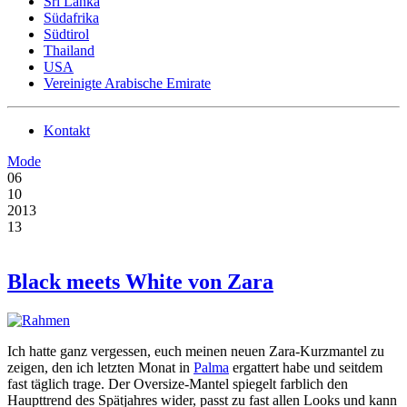
Sri Lanka
Südafrika
Südtirol
Thailand
USA
Vereinigte Arabische Emirate
Kontakt
Mode
06
10
2013
13
Black meets White von Zara
Ich hatte ganz vergessen, euch meinen neuen Zara-Kurzmantel zu
zeigen, den ich letzten Monat in
Palma
ergattert habe und seitdem
fast täglich trage. Der Oversize-Mantel spiegelt farblich den
Haupttrend des Spätjahres wider, passt zu fast allen Looks und kann