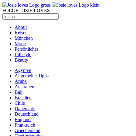
FOLGE JOSIE LOVES
About
Reisen
München
Mode
Persönliches
Lifestyle
Beauty
Ägypten
Allgemeine Tipps
Aruba
Australien
Bali
Brasilien
Chile
Dänemark
Deutschland
England
Frankreich
Griechenland
Großbritannien