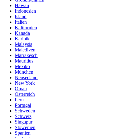
Hawaii
Indonesien
Island
Italien
Kalifornien
Kanada
Karibik
Malaysia
Malediven
Marrakesch
Mauritius
Mexiko
München
Neuseeland
New York
Oman
Österreich
Peru
Portugal
Schweden
Schweiz
Singapur
Slowenien
Spanien