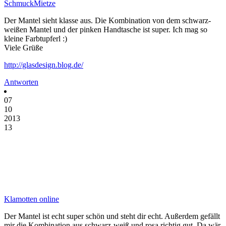
SchmuckMietze
Der Mantel sieht klasse aus. Die Kombination von dem schwarz-
weißen Mantel und der pinken Handtasche ist super. Ich mag so
kleine Farbtupferl :)
Viele Grüße
http://glasdesign.blog.de/
Antworten
07
10
2013
13
Klamotten online
Der Mantel ist echt super schön und steht dir echt. Außerdem gefällt
mir die Kombination aus schwarz-weiß und rosa richtig gut. Da wär