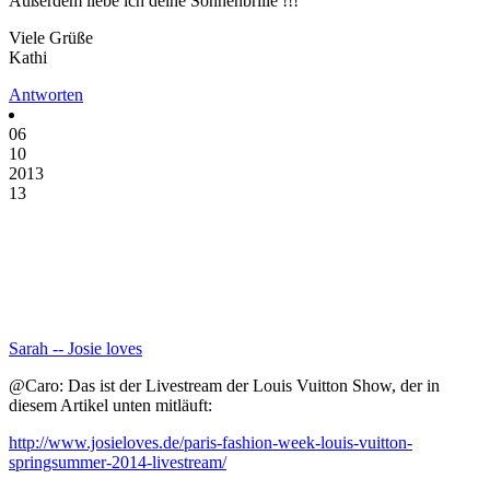
Außerdem liebe ich deine Sonnenbrille !!!
Viele Grüße
Kathi
Antworten
06
10
2013
13
Sarah -- Josie loves
@Caro: Das ist der Livestream der Louis Vuitton Show, der in
diesem Artikel unten mitläuft:
http://www.josieloves.de/paris-fashion-week-louis-vuitton-
springsummer-2014-livestream/