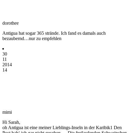
dorothee
Antigua hat sogar 365 strände. Ich fand es damals auch
bezaubernd…nur zu empfehlen
30
11
2014
14
mimi
Hi Sarah,
oh Antigua ist eine meiner Lieblings-Inseln in der Karibik1 Den
Post hab‘ ich gar nicht gesehen…. Die freilaufenden Schweinchen