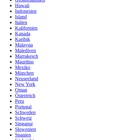
Hawaii
Indonesien
Island
Italien
Kalifornien
Kanada
Karibik
Malaysia
Malediven
Marrakesch
Mauritius
Mexiko
München
Neuseeland
New York
Oman
Österreich
Peru
Portugal
Schweden
Schweiz
Singapur
Slowenien
Spanien