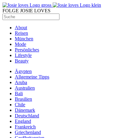
FOLGE JOSIE LOVES
About
Reisen
München
Mode
Persönliches
Lifestyle
Beauty
Ägypten
Allgemeine Tipps
Aruba
Australien
Bali
Brasilien
Chile
Dänemark
Deutschland
England
Frankreich
Griechenland
Großbritannien