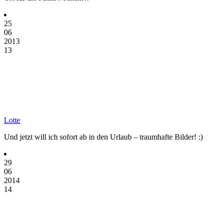
25
06
2013
13
Lotte
Und jetzt will ich sofort ab in den Urlaub – traumhafte Bilder! :)
29
06
2014
14