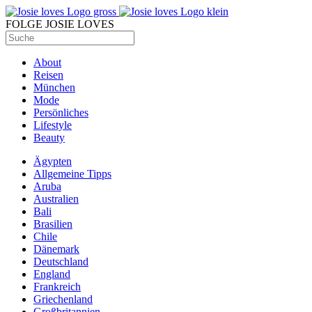
FOLGE JOSIE LOVES
About
Reisen
München
Mode
Persönliches
Lifestyle
Beauty
Ägypten
Allgemeine Tipps
Aruba
Australien
Bali
Brasilien
Chile
Dänemark
Deutschland
England
Frankreich
Griechenland
Großbritannien