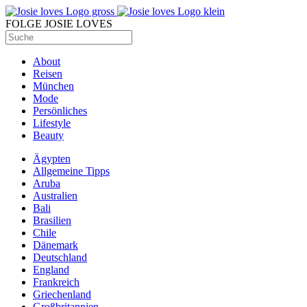
FOLGE JOSIE LOVES
About
Reisen
München
Mode
Persönliches
Lifestyle
Beauty
Ägypten
Allgemeine Tipps
Aruba
Australien
Bali
Brasilien
Chile
Dänemark
Deutschland
England
Frankreich
Griechenland
Großbritannien