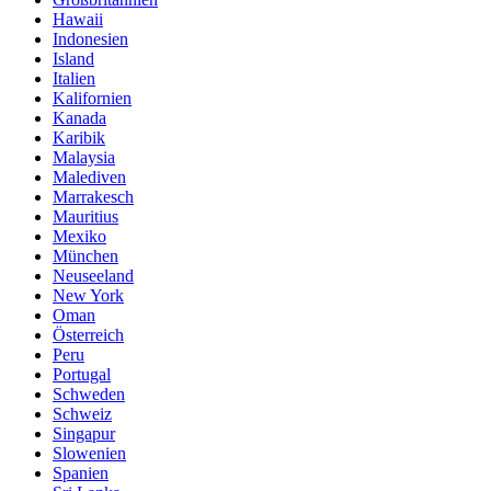
Hawaii
Indonesien
Island
Italien
Kalifornien
Kanada
Karibik
Malaysia
Malediven
Marrakesch
Mauritius
Mexiko
München
Neuseeland
New York
Oman
Österreich
Peru
Portugal
Schweden
Schweiz
Singapur
Slowenien
Spanien