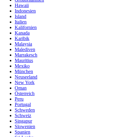
Hawaii
Indonesien
Island
Italien
Kalifornien
Kanada
Karibik
Malaysia
Malediven
Marrakesch
Mauritius
Mexiko
München
Neuseeland
New York
Oman
Österreich
Peru
Portugal
Schweden
Schweiz
Singapur
Slowenien
Spanien