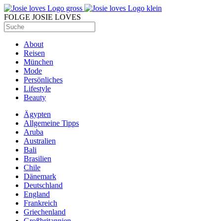
FOLGE JOSIE LOVES
About
Reisen
München
Mode
Persönliches
Lifestyle
Beauty
Ägypten
Allgemeine Tipps
Aruba
Australien
Bali
Brasilien
Chile
Dänemark
Deutschland
England
Frankreich
Griechenland
Großbritannien