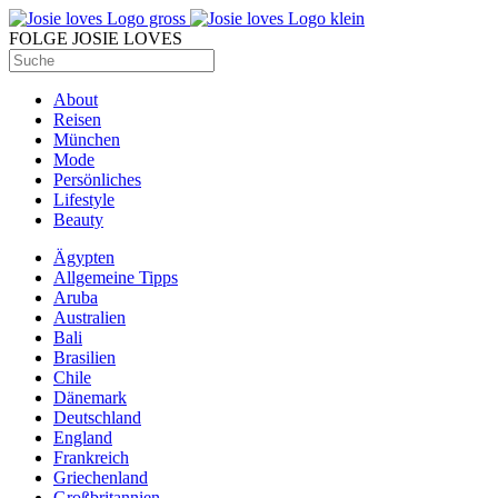
FOLGE JOSIE LOVES
About
Reisen
München
Mode
Persönliches
Lifestyle
Beauty
Ägypten
Allgemeine Tipps
Aruba
Australien
Bali
Brasilien
Chile
Dänemark
Deutschland
England
Frankreich
Griechenland
Großbritannien