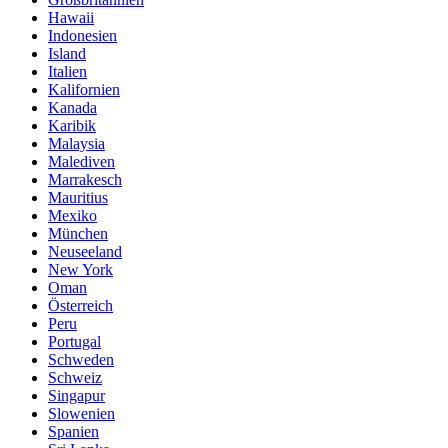
Hawaii
Indonesien
Island
Italien
Kalifornien
Kanada
Karibik
Malaysia
Malediven
Marrakesch
Mauritius
Mexiko
München
Neuseeland
New York
Oman
Österreich
Peru
Portugal
Schweden
Schweiz
Singapur
Slowenien
Spanien