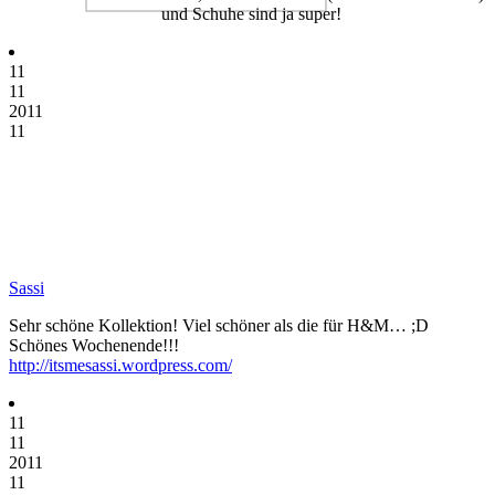
und Schuhe sind ja super!
11
11
2011
11
Sassi
Sehr schöne Kollektion! Viel schöner als die für H&M… ;D
Schönes Wochenende!!!
http://itsmesassi.wordpress.com/
11
11
2011
11