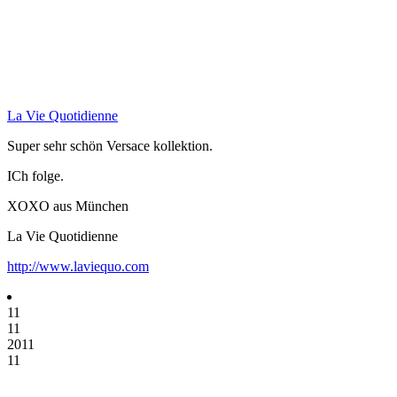
La Vie Quotidienne
Super sehr schön Versace kollektion.
ICh folge.
XOXO aus München
La Vie Quotidienne
http://www.laviequo.com
11
11
2011
11