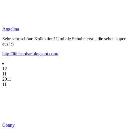
Angelina
Sehr sehr schöne Kollektion! Und die Schuhe erst…die sehen super
aus! :)
http://lifeisnobar.blogspot.com/
12
11
2011
11
Conny