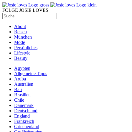
FOLGE JOSIE LOVES
About
Reisen
München
Mode
Persönliches
Lifestyle
Beauty
Ägypten
Allgemeine Tipps
Aruba
Australien
Bali
Brasilien
Chile
Dänemark
Deutschland
England
Frankreich
Griechenland
Großbritannien