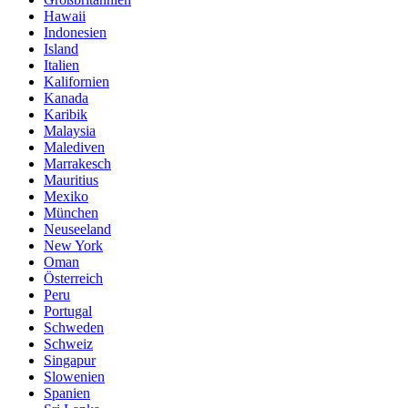
Hawaii
Indonesien
Island
Italien
Kalifornien
Kanada
Karibik
Malaysia
Malediven
Marrakesch
Mauritius
Mexiko
München
Neuseeland
New York
Oman
Österreich
Peru
Portugal
Schweden
Schweiz
Singapur
Slowenien
Spanien