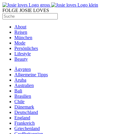
FOLGE JOSIE LOVES
About
Reisen
München
Mode
Persönliches
Lifestyle
Beauty
Ägypten
Allgemeine Tipps
Aruba
Australien
Bali
Brasilien
Chile
Dänemark
Deutschland
England
Frankreich
Griechenland
Großbritannien