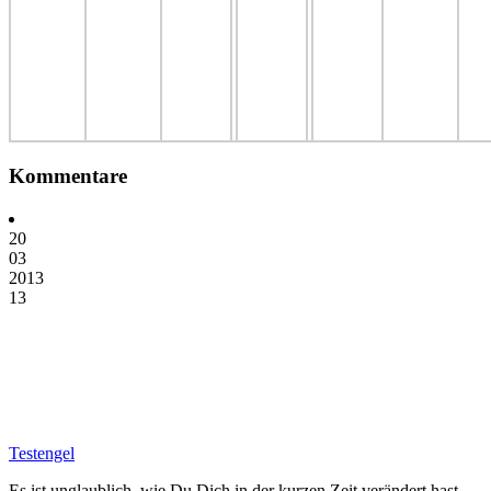
Kommentare
20
03
2013
13
Testengel
Es ist unglaublich, wie Du Dich in der kurzen Zeit verändert hast