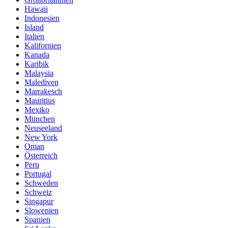
Hawaii
Indonesien
Island
Italien
Kalifornien
Kanada
Karibik
Malaysia
Malediven
Marrakesch
Mauritius
Mexiko
München
Neuseeland
New York
Oman
Österreich
Peru
Portugal
Schweden
Schweiz
Singapur
Slowenien
Spanien