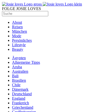
FOLGE JOSIE LOVES
About
Reisen
München
Mode
Persönliches
Lifestyle
Beauty
Ägypten
Allgemeine Tipps
Aruba
Australien
Bali
Brasilien
Chile
Dänemark
Deutschland
England
Frankreich
Griechenland
Großbritannien