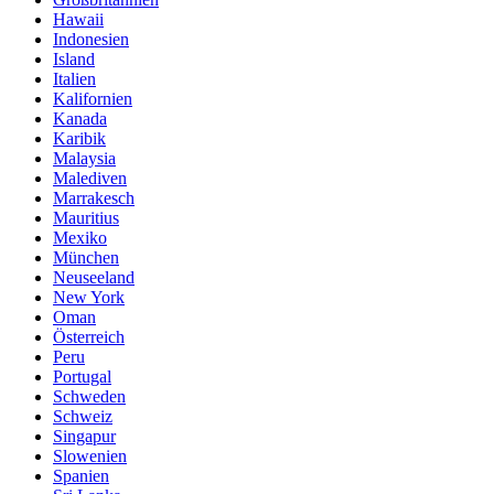
Hawaii
Indonesien
Island
Italien
Kalifornien
Kanada
Karibik
Malaysia
Malediven
Marrakesch
Mauritius
Mexiko
München
Neuseeland
New York
Oman
Österreich
Peru
Portugal
Schweden
Schweiz
Singapur
Slowenien
Spanien