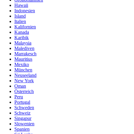
Hawaii
Indonesien
Island
Italien
Kalifornien
Kanada
Karibik
Malaysia
Malediven
Marrakesch
Mauritius
Mexiko
München
Neuseeland
New York
Oman
Österreich
Peru
Portugal
Schweden
Schweiz
Singapur
Slowenien
Spanien