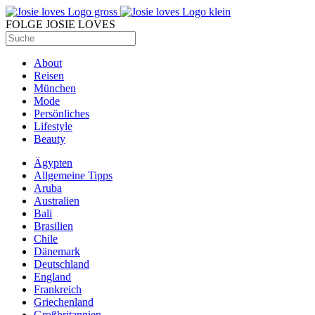
FOLGE JOSIE LOVES
About
Reisen
München
Mode
Persönliches
Lifestyle
Beauty
Ägypten
Allgemeine Tipps
Aruba
Australien
Bali
Brasilien
Chile
Dänemark
Deutschland
England
Frankreich
Griechenland
Großbritannien