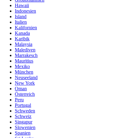
Hawaii
Indonesien
Island
Italien
Kalifornien
Kanada
Karibik
Malaysia
Malediven
Marrakesch
Mauritius
Mexiko
München
Neuseeland
New York
Oman
Österreich
Peru
Portugal
Schweden
Schweiz
Singapur
Slowenien
Spanien