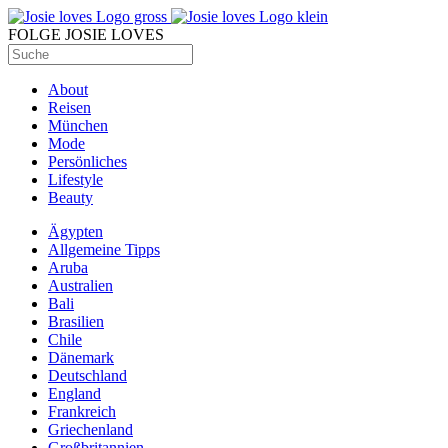
FOLGE JOSIE LOVES
About
Reisen
München
Mode
Persönliches
Lifestyle
Beauty
Ägypten
Allgemeine Tipps
Aruba
Australien
Bali
Brasilien
Chile
Dänemark
Deutschland
England
Frankreich
Griechenland
Großbritannien