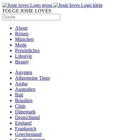
FOLGE JOSIE LOVES
About
Reisen
München
Mode
Persönliches
Lifestyle
Beauty
Ägypten
Allgemeine Tipps
Aruba
Australien
Bali
Brasilien
Chile
Dänemark
Deutschland
England
Frankreich
Griechenland
Großbritannien