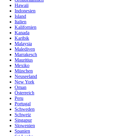
Hawaii
Indonesien
Island
Italien
Kalifornien
Kanada
Karibik
Malaysia
Malediven
Marrakesch
Mauritius
Mexiko
München
Neuseeland
New York
Oman
Österreich
Peru
Portugal
Schweden
Schweiz
Singapur
Slowenien
Spanien