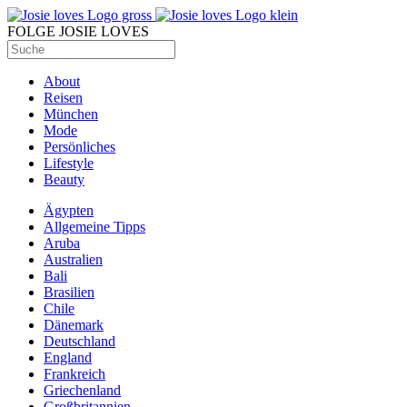
FOLGE JOSIE LOVES
About
Reisen
München
Mode
Persönliches
Lifestyle
Beauty
Ägypten
Allgemeine Tipps
Aruba
Australien
Bali
Brasilien
Chile
Dänemark
Deutschland
England
Frankreich
Griechenland
Großbritannien