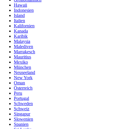
Hawaii
Indonesien
Island
Italien
Kalifornien
Kanada
Karibik
Malaysia
Malediven
Marrakesch
Mauritius
Mexiko
München
Neuseeland
New York
Oman
Österreich
Peru
Portugal
Schweden
Schweiz
Singapur
Slowenien
Spanien