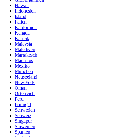
Hawaii
Indonesien
Island
Italien
Kalifornien
Kanada
Karibik
Malaysia
Malediven
Marrakesch
Mauritius
Mexiko
München
Neuseeland
New York
Oman
Österreich
Peru
Portugal
Schweden
Schweiz
Singapur
Slowenien
Spanien