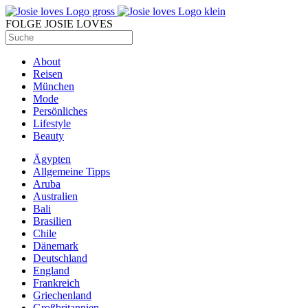
FOLGE JOSIE LOVES
About
Reisen
München
Mode
Persönliches
Lifestyle
Beauty
Ägypten
Allgemeine Tipps
Aruba
Australien
Bali
Brasilien
Chile
Dänemark
Deutschland
England
Frankreich
Griechenland
Großbritannien