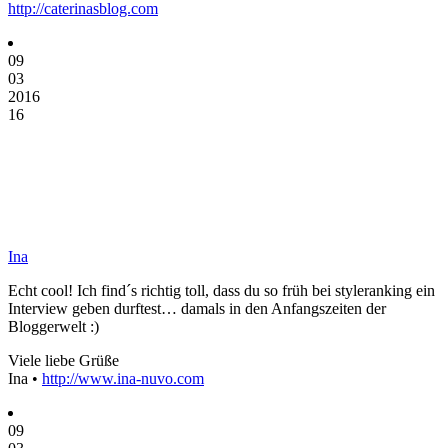
http://caterinasblog.com
09
03
2016
16
Ina
Echt cool! Ich find´s richtig toll, dass du so früh bei styleranking ein
Interview geben durftest… damals in den Anfangszeiten der
Bloggerwelt :)
Viele liebe Grüße
Ina •
http://www.ina-nuvo.com
09