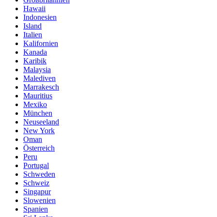
Hawaii
Indonesien
Island
Italien
Kalifornien
Kanada
Karibik
Malaysia
Malediven
Marrakesch
Mauritius
Mexiko
München
Neuseeland
New York
Oman
Österreich
Peru
Portugal
Schweden
Schweiz
Singapur
Slowenien
Spanien