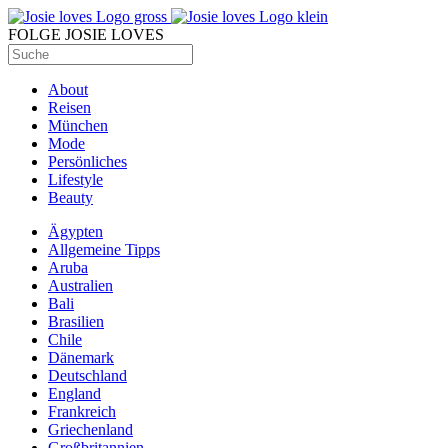
FOLGE JOSIE LOVES
About
Reisen
München
Mode
Persönliches
Lifestyle
Beauty
Ägypten
Allgemeine Tipps
Aruba
Australien
Bali
Brasilien
Chile
Dänemark
Deutschland
England
Frankreich
Griechenland
Großbritannien