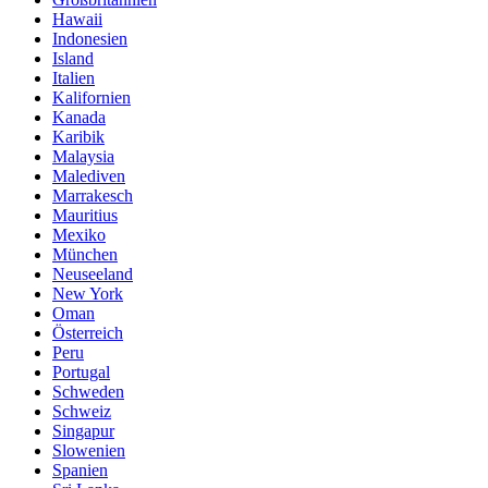
Hawaii
Indonesien
Island
Italien
Kalifornien
Kanada
Karibik
Malaysia
Malediven
Marrakesch
Mauritius
Mexiko
München
Neuseeland
New York
Oman
Österreich
Peru
Portugal
Schweden
Schweiz
Singapur
Slowenien
Spanien