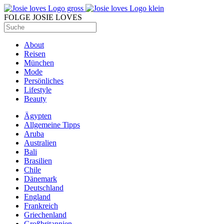
FOLGE JOSIE LOVES
About
Reisen
München
Mode
Persönliches
Lifestyle
Beauty
Ägypten
Allgemeine Tipps
Aruba
Australien
Bali
Brasilien
Chile
Dänemark
Deutschland
England
Frankreich
Griechenland
Großbritannien