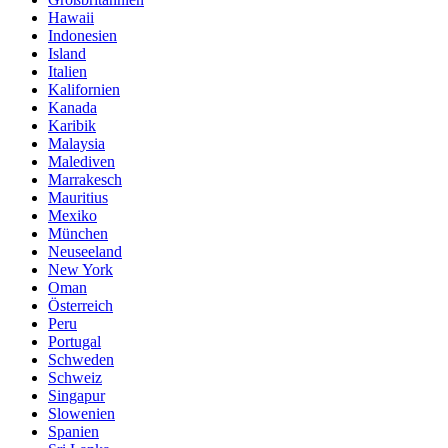
Hawaii
Indonesien
Island
Italien
Kalifornien
Kanada
Karibik
Malaysia
Malediven
Marrakesch
Mauritius
Mexiko
München
Neuseeland
New York
Oman
Österreich
Peru
Portugal
Schweden
Schweiz
Singapur
Slowenien
Spanien