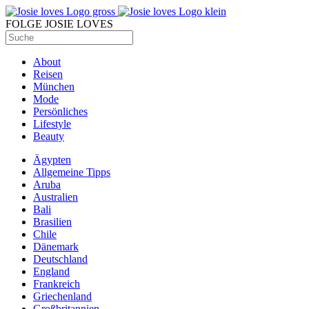
FOLGE JOSIE LOVES
About
Reisen
München
Mode
Persönliches
Lifestyle
Beauty
Ägypten
Allgemeine Tipps
Aruba
Australien
Bali
Brasilien
Chile
Dänemark
Deutschland
England
Frankreich
Griechenland
Großbritannien