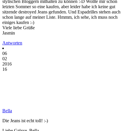
stylischen Bloggern mithalten zu können :-D Wollte mir schon
letzten Sommer so eine kaufen, aber leider habe ich keine gut
sitzende destroyed Jeans gefunden. Und Espadrilles stehen auch
schon lange auf meiner Liste. Hmmm, ich sehe, ich muss noch
einiges kaufen :-)
Viele liebe Grüße
Jasmin
Antworten
06
02
2016
16
Bella
Die Jeans ist echt toll! :-)
Liebe Grüsse, Bella