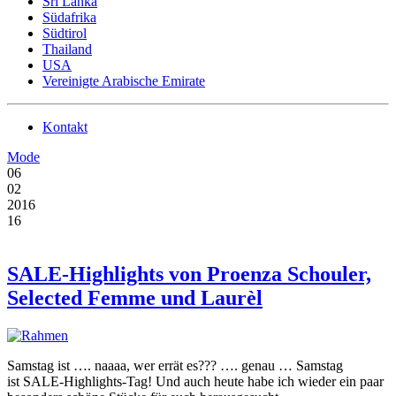
Sri Lanka
Südafrika
Südtirol
Thailand
USA
Vereinigte Arabische Emirate
Kontakt
Mode
06
02
2016
16
SALE-Highlights von Proenza Schouler,
Selected Femme und Laurèl
Samstag ist …. naaaa, wer errät es??? …. genau … Samstag
ist SALE-Highlights-Tag! Und auch heute habe ich wieder ein paar