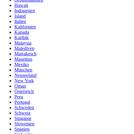
Hawaii
Indonesien
Island
Italien
Kalifornien
Kanada
Karibik
Malaysia
Malediven
Marrakesch
Mauritius
Mexiko
München
Neuseeland
New York
Oman
Österreich
Peru
Portugal
Schweden
Schweiz
Singapur
Slowenien
Spanien