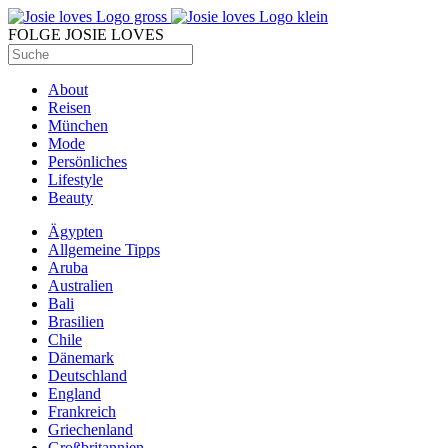
FOLGE JOSIE LOVES
About
Reisen
München
Mode
Persönliches
Lifestyle
Beauty
Ägypten
Allgemeine Tipps
Aruba
Australien
Bali
Brasilien
Chile
Dänemark
Deutschland
England
Frankreich
Griechenland
Großbritannien